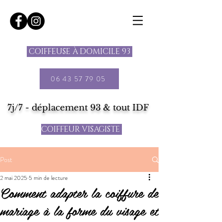
COIFFEUSE À DOMICILE 93
06 43 57 79 05
7j/7 - déplacement 93 & tout IDF
COIFFEUR VISAGISTE
Post
2 mai 2025
5 min de lecture
Comment adapter la coiffure de
mariage à la forme du visage et