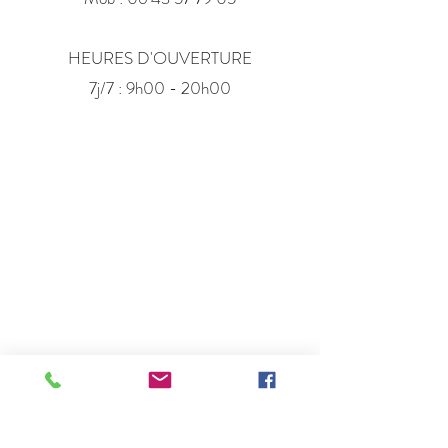
HEURES D'OUVERTURE
7j/7 : 9h00 - 20h00
http://servicemalin.com/
Beauté Coiffure
Bd Aulnay 93250
Villemomble
. Tél :
06.43.57.79.05