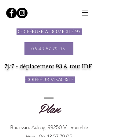
COIFFEUSE À DOMICILE 93
06 43 57 79 05
7j/7 - déplacement 93 & tout IDF
COIFFEUR VISAGISTE
Plan
Boulevard Aulnay, 93250 Villemomble
Mob :
06 43 57 79 05