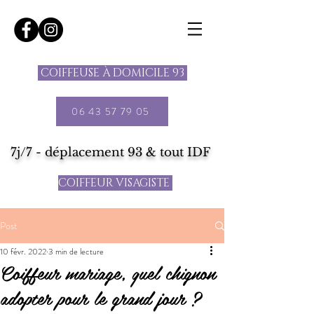
COIFFEUSE À DOMICILE 93
06 43 57 79 05
7j/7 - déplacement 93 & tout IDF
COIFFEUR VISAGISTE
Post
10 févr. 2022
3 min de lecture
Coiffeur mariage, quel chignon
adopter pour le grand jour ?