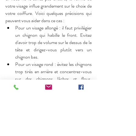
votre visage influe grandement sur le choix de 
votre coiffure. Voici quelques précisions qui 
peuvent vous aider dans ce cas : 
Pour un visage allongé : il faut privilégier 
un chignon qui habille le front. Evitez 
d'avoir trop de volume sur le dessus de la 
tête et dirigez-vous plutôt vers un 
chignon bas.
Pour un visage rond : évitez les chignons 
trop tirés en arrière et concentrez-vous 
sur des chignons lâches et flous. 
Demandez conseil auprès de votre 
coiffeur chignon mariage
 pour cela.
Pour un visage carré : il faut plutôt 
adoucir les angles avec des formes plus 
arrondies et quelques mèches tombantes 
sur les côtés du visage. Cela permet 
d’adoucir les mâchoires pour éviter le 