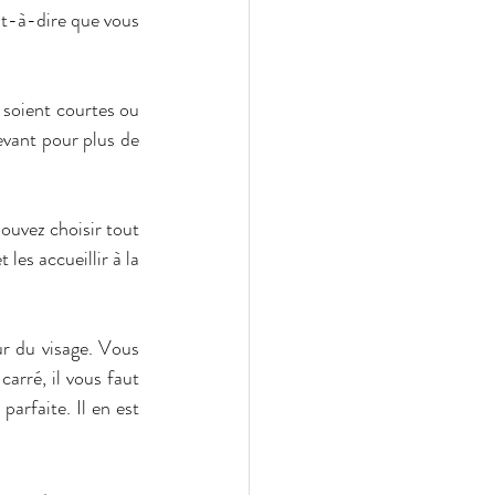
st-à-dire que vous 
 soient courtes ou 
evant pour plus de 
ouvez choisir tout 
es accueillir à la 
r du visage. Vous 
rré, il vous faut 
arfaite. Il en est 