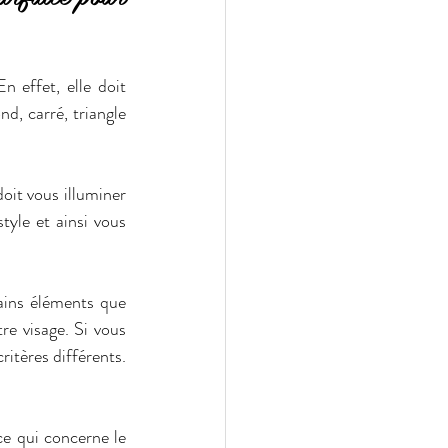
 effet, elle doit 
d, carré, triangle 
doit vous illuminer 
yle et ainsi vous 
ains éléments que 
e visage. Si vous 
ritères différents. 
e qui concerne le 