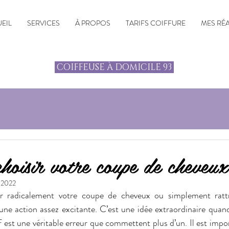
EIL
SERVICES
À PROPOS
TARIFS COIFFURE
MES RÉ
COIFFEUSE À DOMICILE 93
oisir votre coupe de cheveux 
 2022
 radicalement votre coupe de cheveux ou simplement rattra
ne action assez excitante. C’est une idée extraordinaire quand
if est une véritable erreur que commettent plus d’un. Il est impor