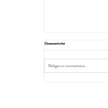
Commentaires
Rédigez un commentaire...
Chignon bas ou chignon haut quel
style choisir selon votre occasion