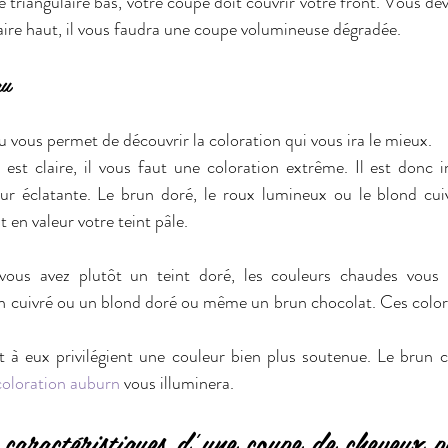
 triangulaire bas, votre coupe doit couvrir votre front. Vous de
laire haut, il vous faudra une coupe volumineuse dégradée.
au
u vous permet de découvrir la coloration qui vous ira le mieux.
 est claire, il vous faut une coloration extrême. Il est donc 
ur éclatante. Le brun doré, le roux lumineux ou le blond cui
 en valeur votre teint pâle.
vous avez plutôt un teint doré, les couleurs chaudes vous ir
n cuivré ou un blond doré ou même un brun chocolat. Ces colorat
t à eux privilégient une couleur bien plus soutenue. Le brun 
coloration auburn
 vous illuminera.
s caractéristiques d’une coupe de cheveux p