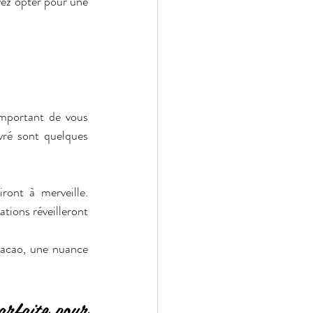
vez opter pour une 
important de vous 
vré sont quelques 
ont à merveille. 
ions réveilleront 
cacao, une nuance 
arfaite pour 