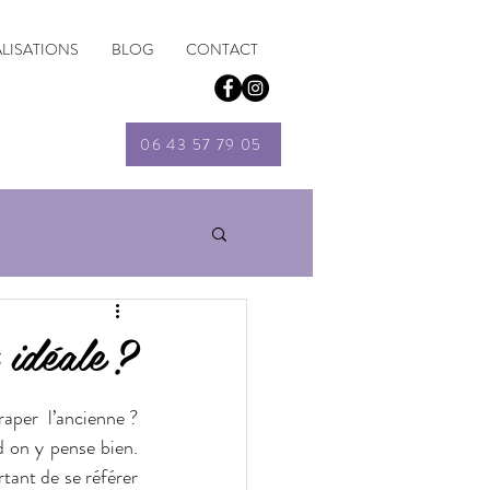
ALISATIONS
BLOG
CONTACT
06 43 57 79 05
idéale ?
per l’ancienne ? 
 on y pense bien. 
tant de se référer 