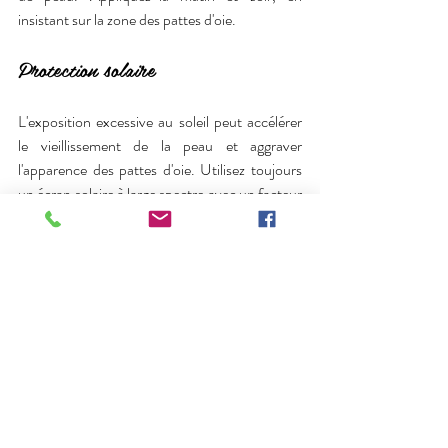
insistant sur la zone des pattes d'oie.
Protection solaire
L'exposition excessive au soleil peut accélérer 
le vieillissement de la peau et aggraver 
l'apparence des pattes d'oie. Utilisez toujours 
un écran solaire à large spectre avec un facteur 
de protection solaire (FPS) approprié, même 
les jours nuageux. Portez des lunettes de soleil 
pour protéger la zone délicate autour des yeux.
Soins oculaires spécifiques
Utilisez des produits spécifiques pour les yeux, 
tels que des crèmes ou des sérums contour des 
yeux. Choisissez ceux qui contiennent des 
ingrédients hydratants et anti-rides. 