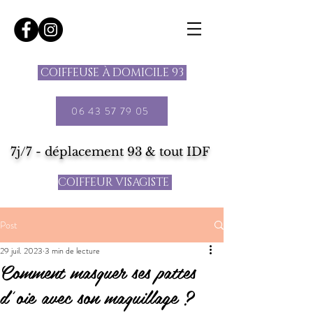
COIFFEUSE À DOMICILE 93
06 43 57 79 05
7j/7 - déplacement 93 & tout IDF
COIFFEUR VISAGISTE
Post
29 juil. 2023
3 min de lecture
Comment masquer ses pattes
d’oie avec son maquillage ?