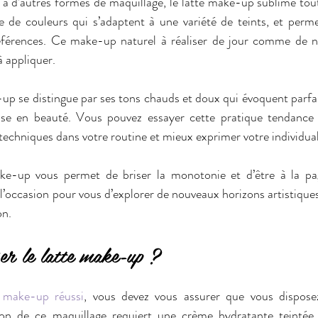
à d’autres formes de maquillage, le latte make-up sublime toute
ce de couleurs qui s’adaptent à une variété de teints, et perm
éférences. Ce make-up naturel à réaliser de jour comme de nu
à appliquer.
-up se distingue par ses tons chauds et doux qui évoquent parfai
mise en beauté. Vous pouvez essayer cette pratique tendance 
 techniques dans votre routine et mieux exprimer votre individual
e-up vous permet de briser la monotonie et d’être à la pa
’occasion pour vous d’explorer de nouveaux horizons artistiques e
on.
er le latte make-up ?
e make-up réussi
, vous devez vous assurer que vous disposez
tion de ce maquillage requiert une crème hydratante teintée 