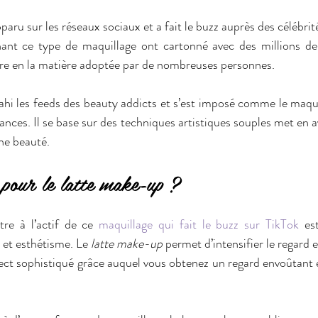
aru sur les réseaux sociaux et a fait le buzz auprès des célébrité
nt ce type de maquillage ont cartonné avec des millions de v
re en la matière adoptée par de nombreuses personnes.
hi les feeds des beauty addicts et s’est imposé comme le maquil
nces. Il se base sur des techniques artistiques souples met en av
ine beauté.
pour le latte make-up ?
re à l’actif de ce
 maquillage qui fait le buzz sur TikTok
 est
 et esthétisme. Le 
latte make-up
 permet d’intensifier le regard 
ect sophistiqué grâce auquel vous obtenez un regard envoûtant 