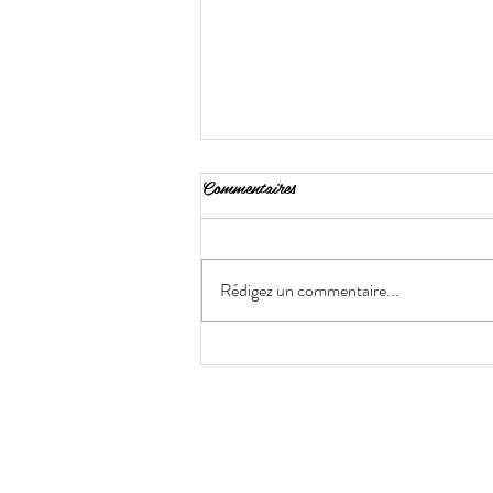
Commentaires
Rédigez un commentaire...
Chignon bas ou chignon haut quel
style choisir selon votre occasion