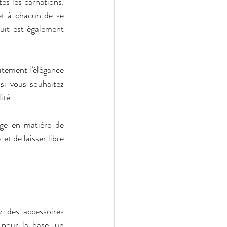
s les carnations. 
et à chacun de se 
it est également 
tement l’élégance 
si vous souhaitez 
ité.
ge en matière de 
t de laisser libre 
 des accessoires 
pour la base, un 