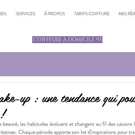
EIL
SERVICES
À PROPOS
TARIFS COIFFURE
MES RÉ
COIFFEUSE À DOMICILE 93
ake-up : une tendance qui pou
 !
beauté, les habitudes évoluent et changent au fil des saisons la
réatives. Chaque période apporte son lot d’inspirations pour tra