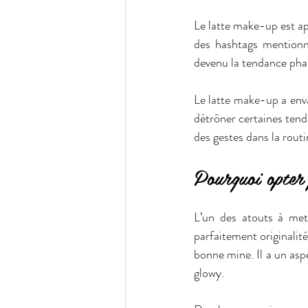
Le latte make-up est app
des hashtags mentionna
devenu la tendance pha
Le latte make-up a enva
détrôner certaines tenda
des gestes dans la rout
Pourquoi opter 
L’un des atouts à mett
parfaitement originalité
bonne mine. Il a un asp
glowy.