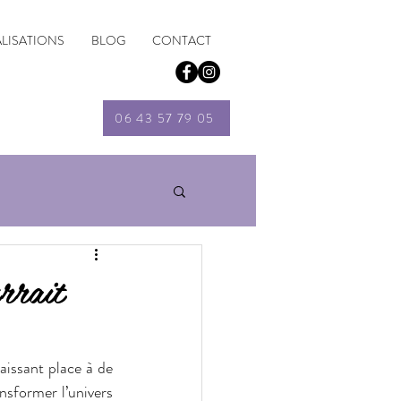
ALISATIONS
BLOG
CONTACT
06 43 57 79 05
rrait
issant place à de 
nsformer l’univers 