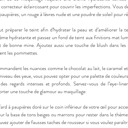
correcteur éclaircissant pour couvrir les imperfections. Vous de
aupières, un rouge à lèvres nude et une poudre de soleil pour ré
t préparer le teint afin d’hydrater la peau et d’améliorer la 
rème hydratante et passez un fond de teint aux finitions mat lum
et de bonne mine. Ajoutez aussi une touche de blush dans les 
ent les pommettes.
mmandent les nuances comme le chocolat au lait, le caramel et 
niveau des yeux, vous pouvez opter pour une palette de couleurs 
 des regards intenses et profonds. Servez-vous de l’eye-line
rter une touche de glamour au maquillage.
fard à paupières doré sur le coin inférieur de votre œil pour accent
 sur la base de tons beiges ou marrons pour rester dans le thème
ouvez ajouter de fausses taches de rousseur si vous voulez paraît