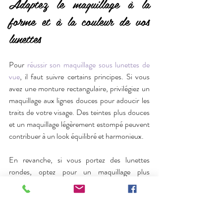
Adaptez le maquillage à la 
forme et à la couleur de vos 
lunettes
Pour 
réussir son maquillage sous lunettes de 
vue
, il faut suivre certains principes. Si vous 
avez une monture rectangulaire, privilégiez un 
maquillage aux lignes douces pour adoucir les 
traits de votre visage. Des teintes plus douces 
et un maquillage légèrement estompé peuvent 
contribuer à un look équilibré et harmonieux.
En revanche, si vous portez des lunettes 
rondes, optez pour un maquillage plus 
géométrique. 
Des lignes nettes et un jeu de contraste 
accentueront le style des lunettes et offriront 
un aspect visuel dynamique à votre look.