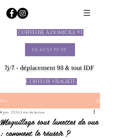
COIFFEUSE À DOMICILE 93
06 43 57 79 05
7j/7 - déplacement 93 & tout IDF
COIFFEUR VISAGISTE
Post
8 janv. 2024
3 min de lecture
Maquillage sous lunettes de vue
: comment le réussir ?