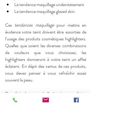
La tendance maquillage understatement
La tendance maquillage glazed skin.
Ces 
tendances maquillage
 pour mettre en 
évidence votre teint doivent être assorties de 
l’usage des produits cosmétiques highlighters. 
Quelles que soient les diverses combinaisons 
de couleurs que vous choisissez, les 
highlighters donneront à votre teint un effet 
éclatant. En dépit des vertus de ces produits, 
vous devez penser à vous rafraîchir assez 
souvent la peau.
Pour faire davantage briller le teint, vous feriez 
mieux d’harmoniser les différentes touches 
apportées aux joues, aux lèvres et aux yeux. 
Votre maquillage sera digne des plus belles 
stars de la planète, si vous réussissez à 
associer 
les tendances de vernis à ongles
 en vogue au 