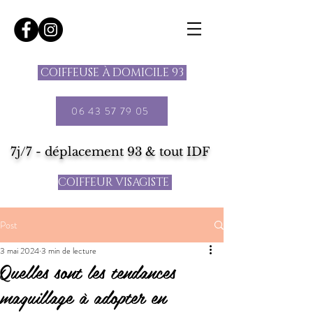
COIFFEUSE À DOMICILE 93
06 43 57 79 05
7j/7 - déplacement 93 & tout IDF
COIFFEUR VISAGISTE
Post
3 mai 2024
3 min de lecture
Quelles sont les tendances
maquillage à adopter en