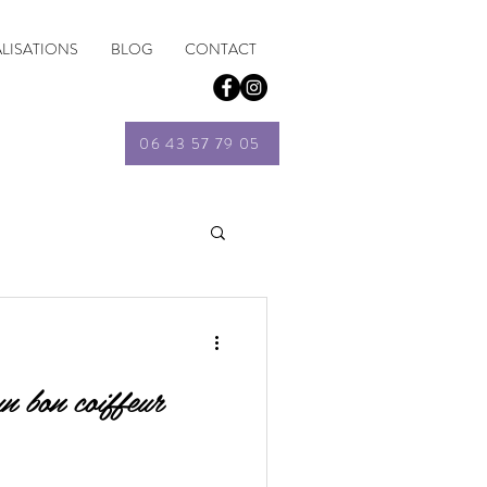
ALISATIONS
BLOG
CONTACT
06 43 57 79 05
n bon coiffeur