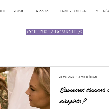
EIL
SERVICES
À PROPOS
TARIFS COIFFURE
MES RÉ
COIFFEUSE À DOMICILE 93
25 mai 2022
3 min de lecture
Comment trouver u
visagiste ?