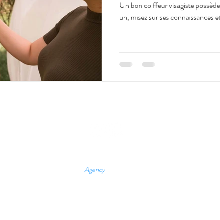
Un bon coiffeur visagiste possède
un, misez sur ses connaissances et 
Beauté Coiffure
Bd Aulnay 93250 Villemomble
. Tél :
06.43.57.79.05
olitique en matière de cookies
Politique de confidentialité
© 2021-2026 par Bew Web
Agency
, agence web, SEO - SEA - SMO à Paris