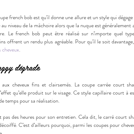
upe french bob est qu’il donne une allure et un style qui dégage le
e au niveau de la mâchoire alors que la nuque est généralement
aire. Le french bob peut être réalisé sur n’importe quel typ
ns offrent un rendu plus agréable. Pour qu’il le soit davantage, i
s cheveux
. 
aggy dégrade 
aux cheveux fins et clairsemés. La coupe carrée court sha
effet qu’elle produit sur le visage. Ce style capillaire court à es
e temps pour sa réalisation. 
 pas des heures pour son entretien. Cela dit, le carré court sh
écoiffé. C’est d’ailleurs pourquoi, parmi les coupes pour cheveu
e. 