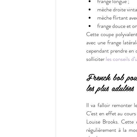
frange longue ;
mèche droite vinta
mèche flirtant avec
frange douce et o
Cette coupe polyvalent
avec une frange latérale
cependant prendre en c
solliciter 
les conseils d
French bob pour
les plus adulées
Il va falloir remonter
C’est en effet au cours 
Louise Brooks. Cette d
régulièrement à la mode