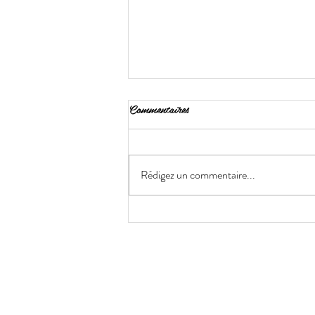
Commentaires
Rédigez un commentaire...
Chignon bas ou chignon haut quel
style choisir selon votre occasion