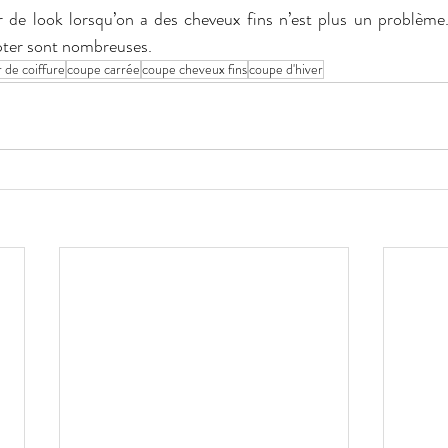
r de look lorsqu’on a des cheveux fins n’est plus un problème
opter sont nombreuses.
 de coiffure
coupe carrée
coupe cheveux fins
coupe d'hiver