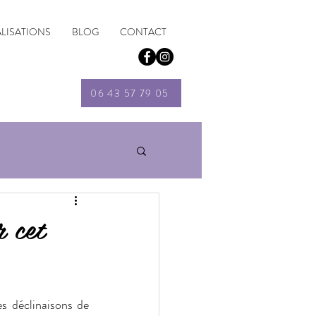
ALISATIONS
BLOG
CONTACT
06 43 57 79 05
r cet
s déclinaisons de 