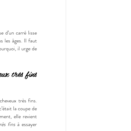
 d’un carré lisse 
 les âges. Il faut 
rquoi, il urge de 
x très fins 
heveux très fins. 
’était la coupe de 
ent, elle revient 
ès fins
 à essayer 