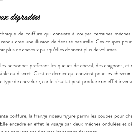
eux dégradées
chnique de coiffure qui consiste à couper certaines mèches 
e rendu crée une illusion de densité naturelle. Ces coupes pour 
voir plus de cheveux puisqu’elles donnent plus de volumes. 
les personnes préférant les queues de cheval, des chignons, et 
ible ou discret. C’est ce dernier qui convient pour les cheveux fi
e type de chevelure, car le résultat peut produire un effet invers
e coiffure, la frange rideau figure parmi les coupes pour chev
Elle encadre en effet le visage par deux mèches ondulées et dé
ipe ne convient pas à toutes les formes de visage. 