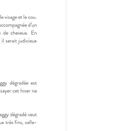
 visage et le cou. 
 accompagnée d’un 
e de cheveux. En 
l serait judicieux 
ggy dégradée est 
sayer cet hiver ne 
aggy dégradé veut 
x très fins, celle-