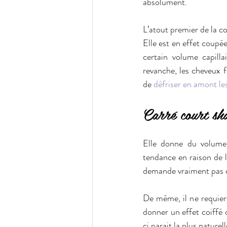
absolument.
L’atout premier de la co
Elle est en effet coupé
certain volume capill
revanche, les cheveux fi
de 
défriser en amont le
Carré court sh
Elle donne du volume 
tendance en raison de l’
demande vraiment pas d
De même, il ne requiert
donner un effet coiffé d
ci parait la plus naturell