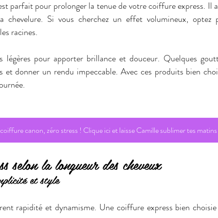
est parfait pour prolonger la tenue de votre coiffure express. Il 
 la chevelure. Si vous cherchez un effet volumineux, optez
es racines.  
s légères pour apporter brillance et douceur. Quelques goutt
rs et donner un rendu impeccable. Avec ces produits bien choisi
ournée.  
oiffure canon, zéro stress ! Clique ici et laisse Camille sublimer tes matins
ss selon la longueur des cheveux  
plicité et style
rent rapidité et dynamisme. Une coiffure express bien choisie