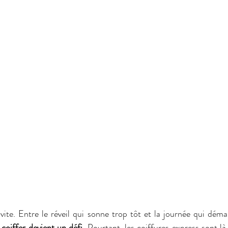
coiffer devient un défi
. Pourtant, les coiffures express sont là