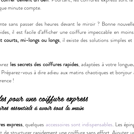
que minute compte.
nte sans passer des heures devant le miroir ? Bonne nouvelle
t courts, mi-longs ou longs
, il existe des solutions simples et
vrez 
les secrets des coiffures rapides
, adaptées à votre longueu
 Préparez-vous à dire adieu aux matins chaotiques et bonjour a
érence !
les pour une coiffure express 
ires essentiels à avoir sous la main
res express
, quelques 
accessoires sont indispensables
. Les éping
nt de structurer rapidement une coiffure sans effort. Ajoutez 