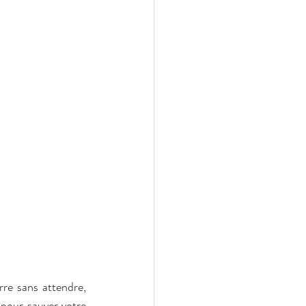
Le matin, tout va trop vite. Entre le réveil qui sonne trop tôt et la journée qui démarre sans attendre, 
 pour sauver votre 