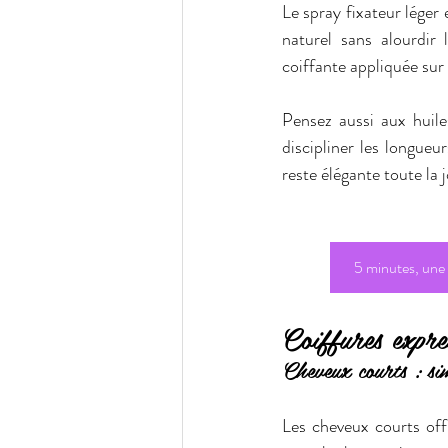
Le spray fixateur léger 
naturel sans alourdir
coiffante appliquée sur l
Pensez aussi aux huile
discipliner les longueu
reste élégante toute la j
5 minutes, une c
Coiffures expre
Cheveux courts : sim
Les cheveux courts off