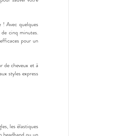
 ! Avec quelques 
astuces et tutoriels rapides, il est facile d’afficher une coiffure impeccable en moins de cinq minutes. 
 efficaces pour un 
r de cheveux et à 
ux styles express 
les, les élastiques 
un headband ou un 