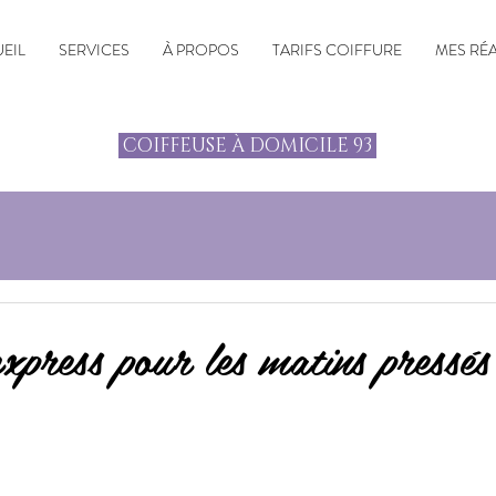
EIL
SERVICES
À PROPOS
TARIFS COIFFURE
MES RÉ
COIFFEUSE À DOMICILE 93
xpress pour les matins pressés