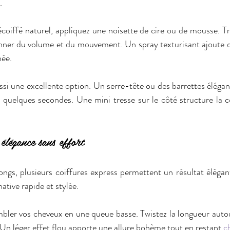
  
coiffé naturel, appliquez une noisette de cire ou de mousse. Tra
nner du volume et du mouvement. Un spray texturisant ajoute du
ée.  
ssi une excellente option. Un serre-tête ou des barrettes élégan
 quelques secondes. Une mini tresse sur le côté structure la 
élégance sans effort
gs, plusieurs coiffures express permettent un résultat élégant
ative rapide et stylée.  
er vos cheveux en une queue basse. Twistez la longueur autour 
 Un léger effet flou apporte une allure bohème tout en restant 
c