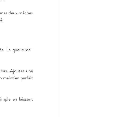
renez deux mèches 
é.  
sés. La queue-de-
 bas. Ajoutez une 
 maintien parfait 
imple en laissant 