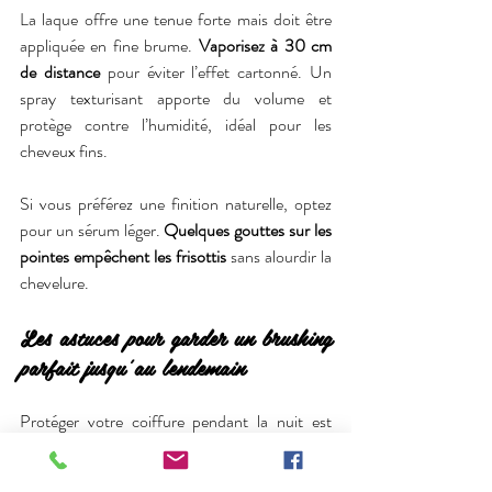
La laque offre une tenue forte mais doit être 
appliquée en fine brume. 
Vaporisez à 30 cm 
de distance
 pour éviter l’effet cartonné. Un 
spray texturisant apporte du volume et 
protège contre l’humidité, idéal pour les 
cheveux fins.
Si vous préférez une finition naturelle, optez 
pour un sérum léger. 
Quelques gouttes sur les 
pointes empêchent les frisottis
 sans alourdir la 
chevelure.
Les astuces pour garder un brushing 
parfait jusqu’au lendemain
Protéger votre coiffure pendant la nuit est 
essentiel. 
Un bonnet en soie réduit les 
frottements et préserve la souplesse
 du 