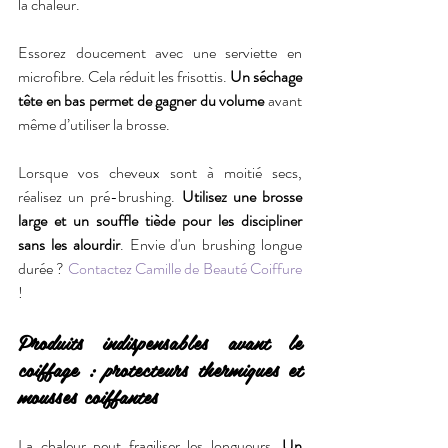
la chaleur.
Essorez doucement avec une serviette en 
microfibre. Cela réduit les frisottis. 
Un séchage 
tête en bas permet de gagner du volume
 avant 
même d’utiliser la brosse.
Lorsque vos cheveux sont à moitié secs, 
réalisez un pré-brushing. 
Utilisez une brosse 
large et un souffle tiède pour les discipliner 
sans les alourdir
. Envie d'un brushing longue 
durée ? 
Contactez Camille de Beauté Coiffure
!
Produits indispensables avant le 
coiffage : protecteurs thermiques et 
mousses coiffantes
La chaleur peut fragiliser les longueurs. 
Un 