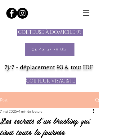
COIFFEUSE À DOMICILE 93
06 43 57 79 05
7j/7 - déplacement 93 & tout IDF
COIFFEUR VISAGISTE
Post
7 mai 2025
4 min de lecture
Les secrets d'un brushing qui
tient toute la journée