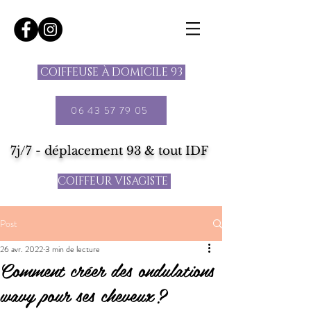
COIFFEUSE À DOMICILE 93
06 43 57 79 05
7j/7 - déplacement 93 & tout IDF
COIFFEUR VISAGISTE
Post
26 avr. 2022
3 min de lecture
Comment créer des ondulations
wavy pour ses cheveux ?