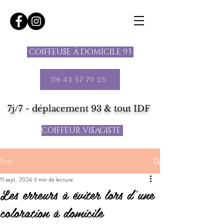
COIFFEUSE À DOMICILE 93
06 43 57 79 05
7j/7 - déplacement 93 & tout IDF
COIFFEUR VISAGISTE
Post
11 sept. 2024
3 min de lecture
Les erreurs à éviter lors d'une
coloration à domicile