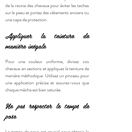
de la racine des cheveux pour éviter les taches 
sur la peau et portez des vêtements anciens ou 
une cape de protection.
Appliquer la teinture de 
manière inégale
Pour une couleur uniforme, divisez vos 
cheveux en sections et appliquez la teinture de 
manière méthodique. Utilisez un pinceau pour 
une application précise et assurez-vous que 
chaque mèche est bien saturée.
Ne pas respecter le temps de 
pose
Le temps de pose est crucial pour obtenir la 