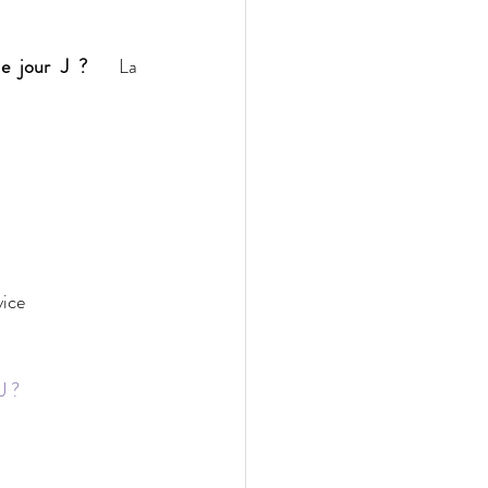
le jour J ?
   La 
vice
J ?