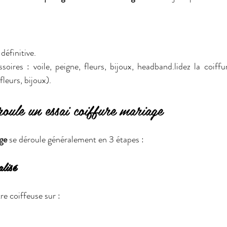
définitive.
soires : voile, peigne, fleurs, bijoux, headband.lidez la coiffu
fleurs, bijoux).
oule un essai coiffure mariage
ge
 se déroule généralement en 3 étapes :
alisé
e coiffeuse sur :