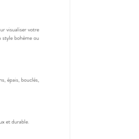
r visualiser votre 
n style bohème ou 
s, épais, bouclés, 
ux et durable.