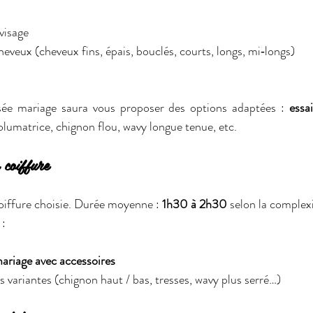
visage
heveux (cheveux fins, épais, bouclés, courts, longs, mi‑longs)
sée mariage saura vous proposer des options adaptées : 
essa
volumatrice, chignon flou, wavy longue tenue, etc.
 coiffure
coiffure choisie. Durée moyenne : 
1h30 à 2h30
 selon la complexi
 :
mariage avec accessoires
s variantes (chignon haut / bas, tresses, wavy plus serré…)