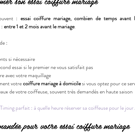
er son essai coiffure mariage
ouvent : 
essai coiffure mariage, combien de temps avant 
: 
entre 1 et 2 mois avant le mariage
.
de :
nts si nécessaire
nd essai si le premier ne vous satisfait pas
ure avec votre maquillage
ment votre 
coiffure mariage à domicile
 si vous optez pour ce ser
eaux de votre coiffeuse, souvent très demandés en haute saison
Timing parfait : à quelle heure réserver sa coiffeuse pour le jour 
andée pour votre essai coiffure mariage