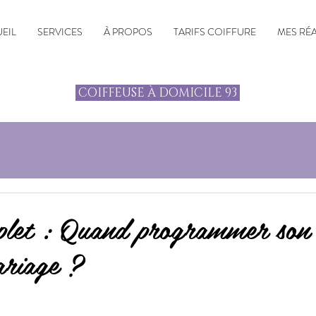
EIL
SERVICES
À PROPOS
TARIFS COIFFURE
MES RÉ
COIFFEUSE À DOMICILE 93
let : Quand programmer son 
ariage ?