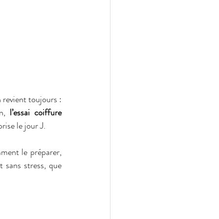
Vous avez choisi votre robe, réservé le lieu et finalisé votre planning… mais une question revient toujours : 
n, 
l’essai coiffure 
rise le jour J.
ment le préparer, 
 sans stress, que 