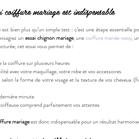
i coiffure mariage est indispensable
 est bien plus qu’un simple test : c’est une étape essentielle pou
visagiez un 
essai chignon mariage
, une 
coiffure mariée wavy
, u
ucturée, cet essai vous permet de :
e la coiffure sur plusieurs heures
ilité avec votre maquillage, votre robe et vos accessoires
 selon la forme de votre visage et la texture de vos cheveux (fin
e dernière minute
coiffeuse comprend parfaitement vos attentes
iffure mariage
 est donc indispensable pour un résultat harmonie