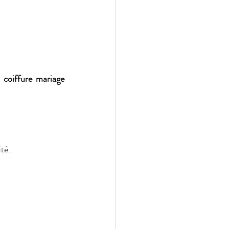
i coiffure mariage 
té.