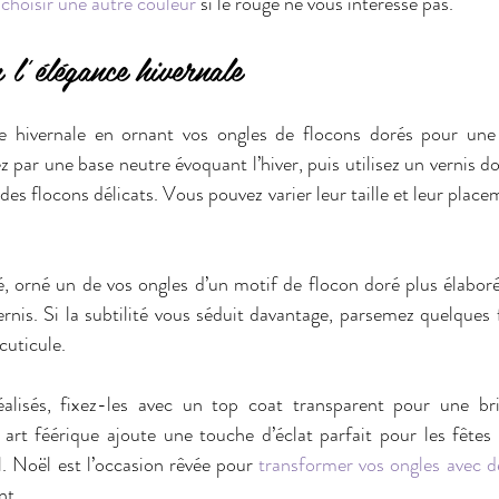
 
choisir une autre couleur
 si le rouge ne vous intéresse pas.
 l’élégance hivernale
ce hivernale en ornant vos ongles de flocons dorés pour une 
ar une base neutre évoquant l’hiver, puis utilisez un vernis dor
des flocons délicats. Vous pouvez varier leur taille et leur place
 orné un de vos ongles d’un motif de flocon doré plus élaboré
rnis. Si la subtilité vous séduit davantage, parsemez quelques f
cuticule.
alisés, fixez-les avec un top coat transparent pour une bril
art féérique ajoute une touche d’éclat parfait pour les fêtes 
l. Noël est l’occasion rêvée pour 
nt.