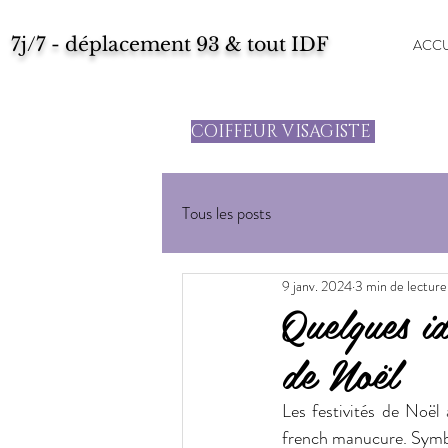
7j/7 - déplacement 93 & tout IDF
ACCU
COIFFEUR VISAGISTE
Tous les posts
9 janv. 2024
3 min de lecture
Quelques i
de Noël
Les festivités de Noël 
french manucure. Symbol