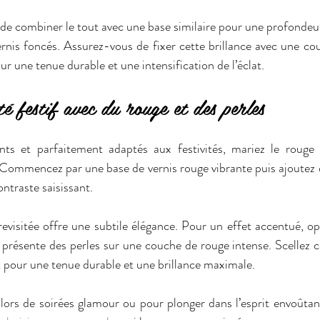
 de combiner le tout avec une base similaire pour une profondeur 
rnis foncés. Assurez-vous de fixer cette brillance avec une co
r une tenue durable et une intensification de l’éclat.
té festif avec du rouge et des perles
ts et parfaitement adaptés aux festivités, mariez le rouge d
 Commencez par une base de vernis rouge vibrante puis ajoutez d
ntraste saisissant. 
revisitée offre une subtile élégance. Pour un effet accentué, op
 présente des perles sur une couche de rouge intense. Scellez ce
 pour une tenue durable et une brillance maximale.
 lors de soirées glamour ou pour plonger dans l’esprit envoûtan