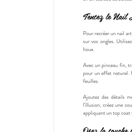
Tentez le Nail
Pour recréer un nail ar
sur vos ongles. Utilise
houx.
Avec un pinceau fin, tra
pour un effet naturel. 
feuilles.
Ajoutez des détails mé
l’illusion, créez une c
appliquant un top coat t
Osez la touche b