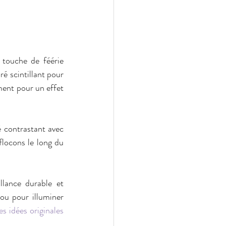
touche de féérie 
é scintillant pour 
ment pour un effet 
 contrastant avec 
locons le long du 
lance durable et 
ou pour illuminer 
transformer vos ongles avec des idées originales 