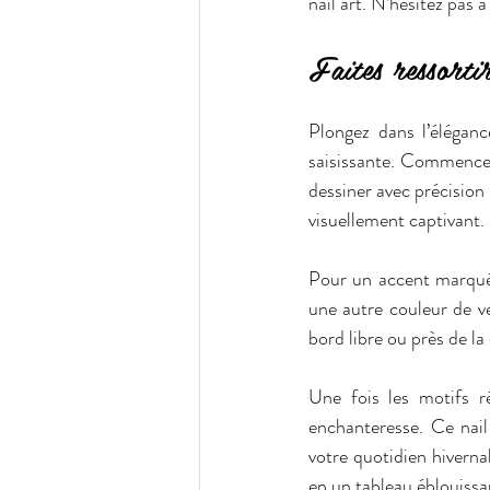
nail art. N’hésitez pas à
Faites ressortir
Plongez dans l’élégan
saisissante. Commencez p
dessiner avec précision 
visuellement captivant.
Pour un accent marqué,
une autre couleur de ve
bord libre ou près de la 
Une fois les motifs ré
enchanteresse. Ce nail 
votre quotidien hiverna
en un tableau éblouissa