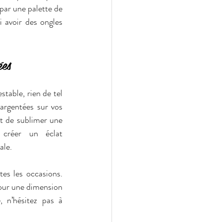
 par une palette de 
 avoir des ongles 
ées
table, rien de tel 
argentées sur vos 
t de sublimer une 
créer un éclat 
ale.
es les occasions. 
our une dimension 
supplémentaire. Pour ce faire, n’hésitez pas à 