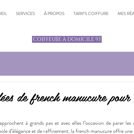
EIL
SERVICES
À PROPOS
TARIFS COIFFURE
MES RÉ
COIFFEUSE À DOMICILE 93
dées de french manucure pour l
approchent à grands pas et avec elles l’occasion de parer les o
e d’élégance et de raffinement, la french manucure offre une to