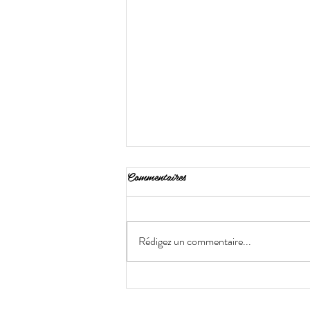
Commentaires
Rédigez un commentaire...
Chignon bas ou chignon haut quel
style choisir selon votre occasion