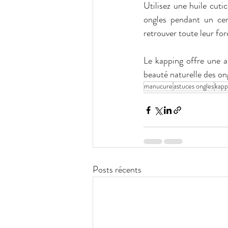
Utilisez une huile cuti
ongles pendant un cer
retrouver toute leur forc
Le kapping offre une ap
beauté naturelle des o
manucure
astuces ongles
kapp
Posts récents