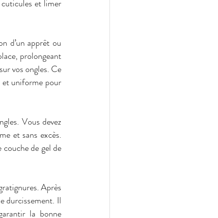
cuticules et limer 
on d’un apprêt ou 
place, prolongeant 
sur vos ongles. Ce 
 et uniforme pour 
ngles. Vous devez 
rme et sans excès. 
 couche de gel de 
ratignures. Après 
 durcissement. Il 
rantir la bonne 