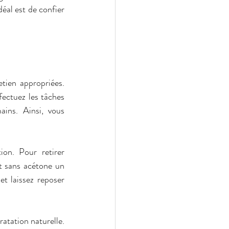
éal est de confier 
tien appropriées. 
ectuez les tâches 
ins. Ainsi, vous 
on. Pour retirer 
t sans acétone un 
t laissez reposer 
atation naturelle. 