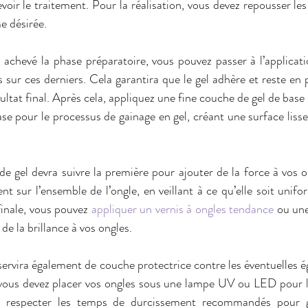
voir le traitement. Pour la réalisation, vous devez repousser les 
e désirée.
achevé la phase préparatoire, vous pouvez passer à l’applicati
 sur ces derniers. Cela garantira que le gel adhère et reste en 
ésultat final. Après cela, appliquez une fine couche de gel de base 
e pour le processus de gainage en gel, créant une surface lisse
 gel devra suivre la première pour ajouter de la force à vos o
t sur l’ensemble de l’ongle, en veillant à ce qu’elle soit unifo
inale, vous pouvez
 appliquer un vernis à ongles tendance
 ou une
de la brillance à vos ongles.
ervira également de couche protectrice contre les éventuelles ég
vous devez placer vos ongles sous une lampe UV ou LED pour le
n respecter les temps de durcissement recommandés pour ga