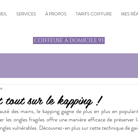
EIL
SERVICES
À PROPOS
TARIFS COIFFURE
MES RÉ
COIFFEUSE À DOMICILE 93
re
 tout sur le kapping !
eauté des mains, le kapping gagne de plus en plus en popularit
r les ongles fragiles offre une manière efficace de préserver la
ongles vulnérables. Découvrez-en plus sur cette technique de gai