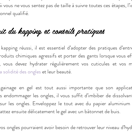
i vous ne vous sentez pas de taille à suivre toutes ces étapes, l’id
onnel qualifié.
it du kapping et conseils pratiques 
apping réussi, il est essentiel d’adopter des pratiques d’entre
roduits chimiques agressifs et porter des gants lorsque vous eff
ous devez hydrater régulièrement vos cuticules et vos ma
la solidité des ongles
 et leur beauté.
 gainage en gel est tout aussi importante que son applicati
s endommager les ongles, il vous suffit d’imbiber de dissolvan
ur les ongles. Enveloppez le tout avec du papier aluminium e
ttez ensuite délicatement le gel avec un bâtonnet de buis.
 vos ongles pourraient avoir besoin de retrouver leur niveau d’hydr