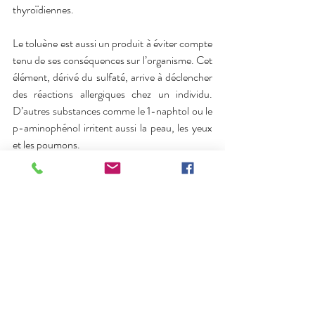
thyroïdiennes. 
Le toluène est aussi un produit à éviter compte 
tenu de ses conséquences sur l’organisme. Cet 
élément, dérivé du sulfaté, arrive à déclencher 
des réactions allergiques chez un individu. 
D’autres substances comme le 1-naphtol ou le 
p-aminophénol irritent aussi la peau, les yeux 
et les poumons.
Comment colorer ses cheveux 
sans les abîmer ?
La meilleure solution pour préserver le bien-
être des cheveux durant une
 coloration
 est 
évidemment de choisir des produits naturels. 
La coloration végétale est à la fois efficace et 
bénéfique pour le cuir chevelu. Même si celle-
ci ne permet généralement pas d’éclaircir les 