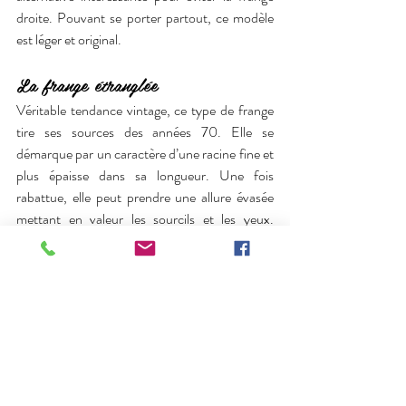
droite. Pouvant se porter partout, ce modèle 
est léger et original. 
La frange étranglée
Véritable tendance vintage, ce type de frange 
tire ses sources des années 70. Elle se 
démarque par un caractère d’une racine fine et 
plus épaisse dans sa longueur. Une fois 
rabattue, elle peut prendre une allure évasée 
mettant en valeur les sourcils et les yeux. 
Connue également sous le nom de frange tête 
de bouteille, cette configuration est idéale pour 
tout type de visage. 
La frange longue et aérienne 
Pour les personnes disposant d’un petit front, 
cette frange est conseillée. Il faut cependant 
bien l’appliquer pour la réussir. En effet, son 