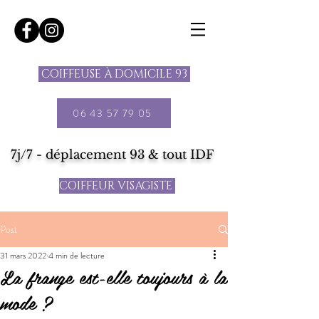
COIFFEUSE À DOMICILE 93
06 43 57 79 05
7j/7 - déplacement 93 & tout IDF
COIFFEUR VISAGISTE
Post
31 mars 2022
4 min de lecture
La frange est-elle toujours à la
mode ?