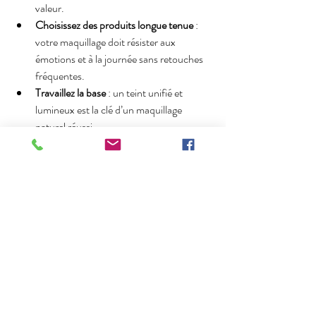
valeur.
Choisissez des produits longue tenue
 : 
votre maquillage doit résister aux 
émotions et à la journée sans retouches 
fréquentes.
Travaillez la base
 : un teint unifié et 
lumineux est la clé d’un maquillage 
naturel réussi.
Misez sur la simplicité
 : évitez les 
superpositions de couleurs ou les effets 
trop marqués.
Faites appel à un professionnel
 si vous 
souhaitez un résultat impeccable et 
adapté à votre morphologie.
Découvrez les 
5 erreurs courantes que font 
les mariées avec leur maquillage
Trouver les teintes maquillage 