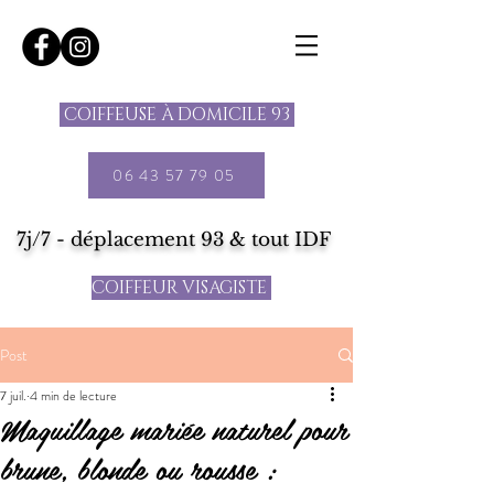
COIFFEUSE À DOMICILE 93
06 43 57 79 05
7j/7 - déplacement 93 & tout IDF
COIFFEUR VISAGISTE
Post
7 juil.
4 min de lecture
Maquillage mariée naturel pour
brune, blonde ou rousse :