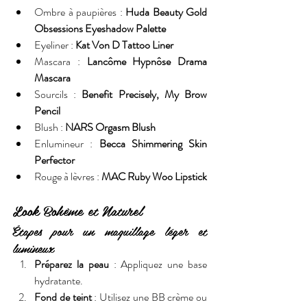
Ombre à paupières : 
Huda Beauty Gold 
Obsessions Eyeshadow Palette
Eyeliner : 
Kat Von D Tattoo Liner
Mascara : 
Lancôme Hypnôse Drama 
Mascara
Sourcils : 
Benefit Precisely, My Brow 
Pencil
Blush : 
NARS Orgasm Blush
Enlumineur : 
Becca Shimmering Skin 
Perfector
Rouge à lèvres : 
MAC Ruby Woo Lipstick
Look Bohème et Naturel
Étapes pour un maquillage léger et 
lumineux
Préparez la peau
 : Appliquez une base 
hydratante.
Fond de teint
 : Utilisez une BB crème ou 