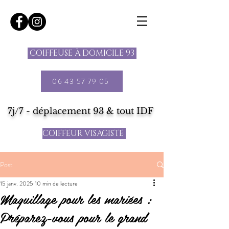
COIFFEUSE À DOMICILE 93
06 43 57 79 05
7j/7 - déplacement 93 & tout IDF
COIFFEUR VISAGISTE
Post
15 janv. 2025
10 min de lecture
Maquillage pour les mariées :
Préparez-vous pour le grand