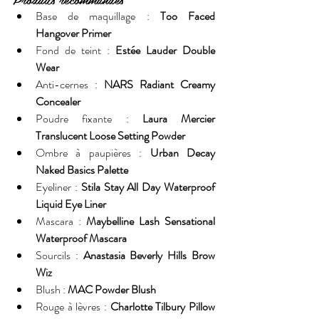
Base de maquillage : 
Too Faced 
Hangover Primer
Fond de teint : 
Estée Lauder Double 
Wear
Anti-cernes : 
NARS Radiant Creamy 
Concealer
Poudre fixante : 
Laura Mercier 
Translucent Loose Setting Powder
Ombre à paupières : 
Urban Decay 
Naked Basics Palette
Eyeliner : 
Stila Stay All Day Waterproof 
Liquid Eye Liner
Mascara : 
Maybelline Lash Sensational 
Waterproof Mascara
Sourcils : 
Anastasia Beverly Hills Brow 
Wiz
Blush : 
MAC Powder Blush
Rouge à lèvres : 
Charlotte Tilbury Pillow 