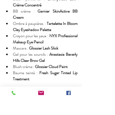
Crème Concentré
BB crème : 
Garnier SkinActive BB 
Cream
Ombre à paupières : 
Tartelette In Bloom 
Clay Eyeshadow Palette
Crayon pour les yeux : 
NYX Professional 
Makeup Eye Pencil
Mascara : 
Glossier Lash Slick
Gel pour les sourcils : 
Anastasia Beverly 
Hills Clear Brow Gel
Blush crème : 
Glossier Cloud Paint
Baume teinté : 
Fresh Sugar Tinted Lip 
Treatment
Conseils pour accentuer la beauté 
naturelle
Appliquez le fond de teint avec les doigts 
pour un effet encore plus naturel.