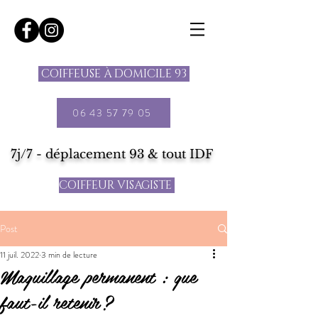
COIFFEUSE À DOMICILE 93
06 43 57 79 05
7j/7 - déplacement 93 & tout IDF
COIFFEUR VISAGISTE
Post
11 juil. 2022
3 min de lecture
Maquillage permanent : que
faut-il retenir ?