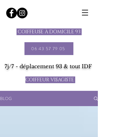
COIFFEUSE À DOMICILE 93
06 43 57 79 05
7j/7 - déplacement 93 & tout IDF
COIFFEUR VISAGISTE
BLOG