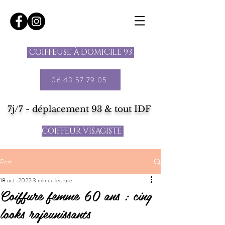
COIFFEUSE À DOMICILE 93
06 43 57 79 05
7j/7 - déplacement 93 & tout IDF
COIFFEUR VISAGISTE
Post
18 oct. 2022
3 min de lecture
Coiffure femme 60 ans : cinq
looks rajeunissants