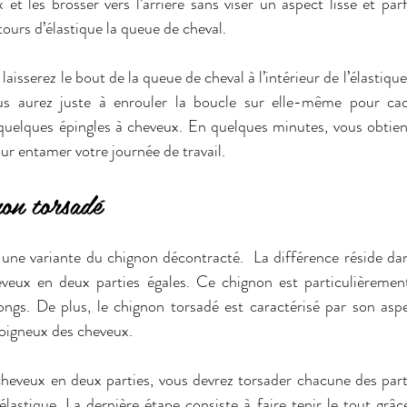
et les brosser vers l’arrière sans viser un aspect lisse et parf
tours d’élastique la queue de cheval. 
laisserez le bout de la queue de cheval à l’intérieur de l’élastique
us aurez juste à enrouler la boucle sur elle-même pour cache
 quelques épingles à cheveux. En quelques minutes, vous obtien
r entamer votre journée de travail. 
non torsadé
une variante du chignon décontracté.  La différence réside dans
eveux en deux parties égales. Ce chignon est particulièremen
ngs. De plus, le chignon torsadé est caractérisé par son aspe
oigneux des cheveux. 
cheveux en deux parties, vous devrez torsader chacune des partie
élastique. La dernière étape consiste à faire tenir le tout grâc