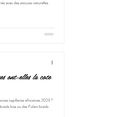
hés avec des astuces naturelles
es ont-elles la cote
ances capillaires africaines 2023 ?
 braids box ou des Fulani braids