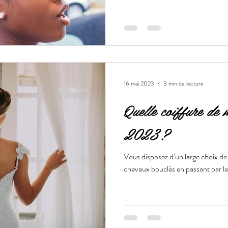
16 mai 2023
3 min de lecture
Quelle coiffure de 
2023 ?
Vous disposez d’un large choix de
cheveux bouclés en passant par les