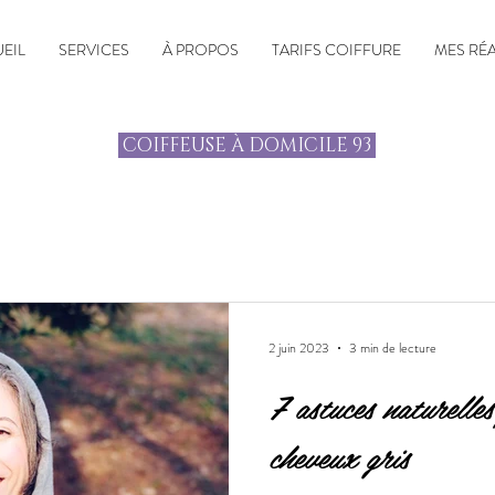
EIL
SERVICES
À PROPOS
TARIFS COIFFURE
MES RÉ
COIFFEUSE À DOMICILE 93
2 juin 2023
3 min de lecture
7 astuces naturelle
cheveux gris