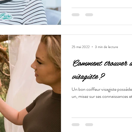
25 mai 2022
3 min de lecture
Comment trouver u
visagiste ?
Un bon coiffeur visagiste possède
un, misez sur ses connaissances et 