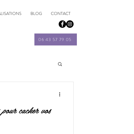
ALISATIONS
BLOG
CONTACT
06 43 57 79 05
s pour cacher vos