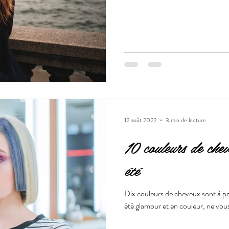
12 août 2022
3 min de lecture
10 couleurs de chev
été
Dix couleurs de cheveux sont à priv
été glamour et en couleur, ne vous