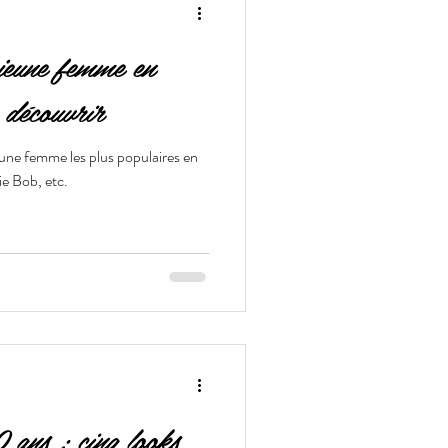
jeune femme en
 découvrir
eune femme les plus populaires en
ie Bob, etc.
ans : cinq looks