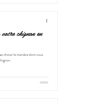
 votre chignon en
z choisir la manière dont vous
 chignon