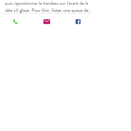
puis repositionner le bandeau sur l'avant de la 
tête s'il glisse. Pour finir, faites une queue de 
cheval avec les cheveux que vous laissez 
derrière vous et rentrez-la comme un rouleau 
au niveau de l'élastique du bandeau. 
La coiffure bohème chignon
L'une des plus grandes réussites de la 
coiffure 
bohème
 est le chignon. C’est un style à la fois  
élégant et féminin. Très facile à concevoir, 
cette déclinaison nécessite un headband 
fantaisie, tressé ou joliment décoré de petites 
fleurs. Mettez le bandeau comme une 
couronne sur les cheveux bien coiffés. Prenez 
ensuite les cheveux détachés en les remontant 
et en les passant dans le 
headband
. Enroulez-
les sur le bandeau du bas vers le haut. C’est la 
pression de l’élastique qui leur permettra de se 