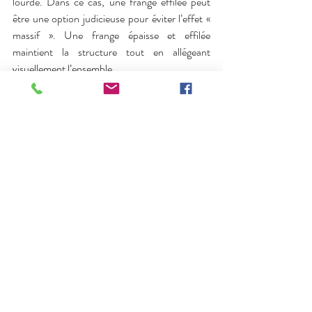
lourde. Dans ce cas, une frange effilée peut 
être une option judicieuse pour éviter l’effet « 
massif ». Une frange épaisse et effilée 
maintient la structure tout en allégeant 
visuellement l’ensemble.
Mettez en valeur votre style 
personnel 
Pour choisir le bon 
modèle de frange
, vous 
devez tenir compte de vos goûts et de votre 
style personnel. Une frange droite et nette 
convient à un look classique. La frange balayée 
sur le côté ou effilée peut parfaitement 
s’harmoniser à un style bohème décontracté. 
Si vous recherchez un look moderne, optez 
pour des franges asymétriques ou 
déstructurées.