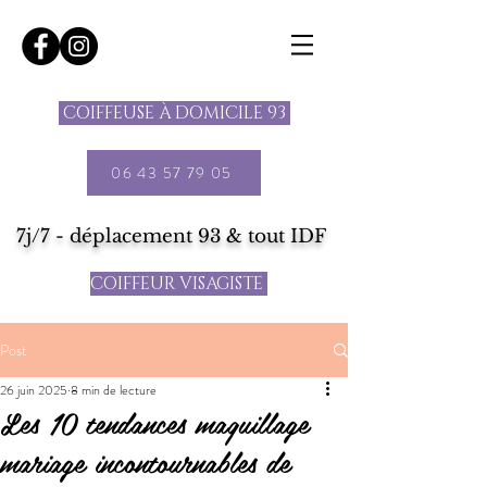
COIFFEUSE À DOMICILE 93
06 43 57 79 05
7j/7 - déplacement 93 & tout IDF
COIFFEUR VISAGISTE
Post
26 juin 2025
8 min de lecture
Les 10 tendances maquillage
mariage incontournables de