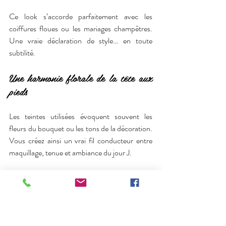
Ce look s’accorde parfaitement avec les 
coiffures floues ou les mariages champêtres. 
Une vraie déclaration de style… en toute 
subtilité.
Une harmonie florale de la tête aux 
pieds
Les teintes utilisées évoquent souvent les 
fleurs du bouquet ou les tons de la décoration. 
Vous créez ainsi un vrai fil conducteur entre 
maquillage, tenue et ambiance du jour J.
En respectant cette harmonie, votre allure 
devient cohérente, fraîche et pleine de 
personnalité. Les dernières tendances 
maquillage mariage misent ainsi sur la couleur 
maîtrisée, pour une mariée lumineuse et 