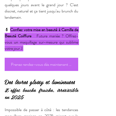
quelques jours avant le grand jour ? C’est 
discret, naturel et ça tient jusqu’au brunch du 
lendemain.
💄 
Confiez votre mise en beauté à Camille de 
Beauté Coiffure
   Future mariée ? Offrez-
vous un maquillage sur-mesure qui sublime 
votre jour J.
Prenez rendez-vous dès maintenant avec Camille et vivez une séance d’essai inoubliable.
Des lèvres glossy et lumineuses
L’effet bouche fraîche, irrésistible 
en 2025
Impossible de passer à côté : les tendances 
maquillage mariage en 2025 misent sur la 