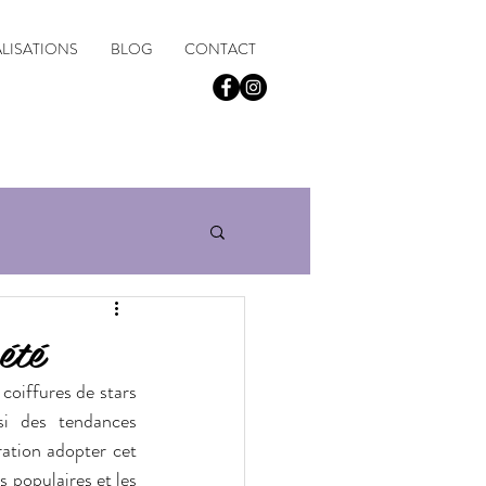
ALISATIONS
BLOG
CONTACT
06 43 57 79 05
été
coiffures de stars 
si des tendances 
ation adopter cet 
 populaires et les 