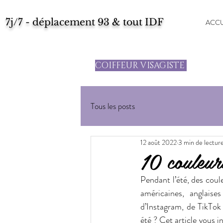
7j/7 - déplacement 93 & tout IDF
ACCU
COIFFEUR VISAGISTE
Tous les posts
12 août 2022
3 min de lectur
10 couleurs
Pendant l’été, des coule
américaines, anglaise
d’Instagram, de TikTok
été ? Cet article vous i