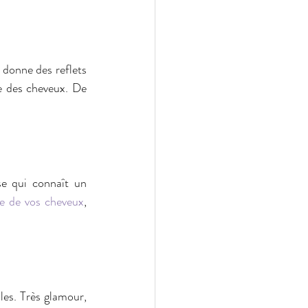
 donne des reflets 
e des cheveux. De 
se qui connaît un 
e de vos cheveux
, 
es. Très glamour, 