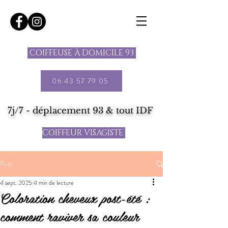
COIFFEUSE À DOMICILE 93
06 43 57 79 05
7j/7 - déplacement 93 & tout IDF
COIFFEUR VISAGISTE
Post
4 sept. 2025
4 min de lecture
Coloration cheveux post-été :
comment raviver sa couleur