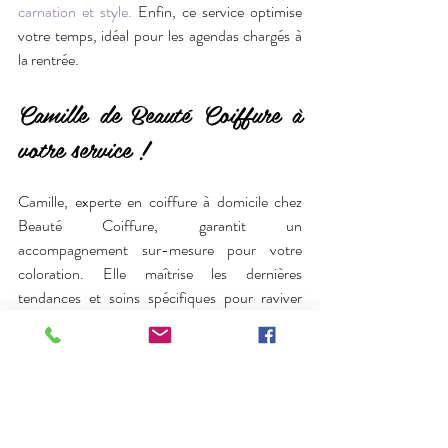
carnation et style.
 Enfin, ce service optimise 
votre temps, idéal pour les agendas chargés à 
la rentrée.
Camille de Beauté Coiffure à 
votre service !
Camille, experte en coiffure à domicile chez 
Beauté Coiffure, garantit un 
accompagnement sur-mesure pour votre 
coloration. Elle maîtrise les dernières 
tendances et soins spécifiques pour raviver 
votre couleur en douceur. Toujours attentive, 
Camille propose des techniques modernes 
tout en respectant la santé de vos cheveux. Sa 
prestation allie savoir-faire et bienveillance 
pour un résultat parfait.