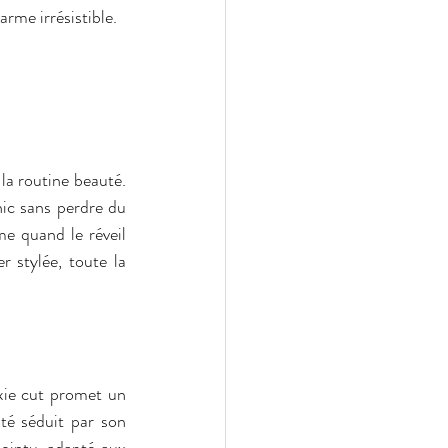
rme irrésistible.
a routine beauté. 
hic sans perdre du 
e quand le réveil 
 stylée, toute la 
xie cut promet un 
té séduit par son 