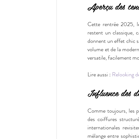
Aperçu des tend
Cette rentrée 2025, le
restent un classique, c
donnent un effet chic sa
volume et de la modern
versatile, facilement mo
Lire aussi : 
Relooking d
Influence des dé
Comme toujours, les po
des coiffures structur
internationales revisit
mélange entre sophistic