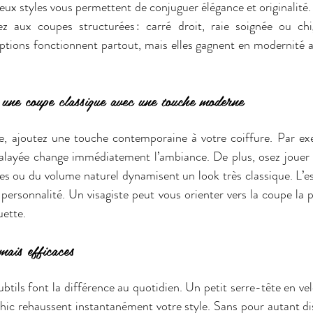
ux styles vous permettent de conjuguer élégance et originalité. 
ez aux coupes structurées : carré droit, raie soignée ou chi
tions fonctionnent partout, mais elles gagnent en modernité av
 une coupe classique avec une touche moderne
ide, ajoutez une touche contemporaine à votre coiffure. Par ex
layée change immédiatement l’ambiance. De plus, osez jouer av
es ou du volume naturel dynamisent un look très classique. L’ess
 personnalité. Un visagiste peut vous orienter vers la coupe la p
uette.
mais efficaces
ubtils font la différence au quotidien. Un petit serre-tête en vel
hic rehaussent instantanément votre style. Sans pour autant dist