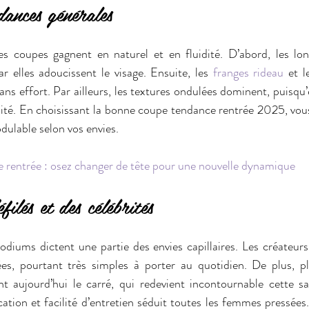
ances générales
s coupes gagnent en naturel et en fluidité. D’abord, les lon
ar elles adoucissent le visage. Ensuite, les 
franges rideau
 et l
ns effort. Par ailleurs, les textures ondulées dominent, puisqu’
ité. En choisissant la bonne coupe tendance rentrée 2025, vous
dulable selon vos envies.
e rentrée : osez changer de tête pour une nouvelle dynamique
filés et des célébrités
diums dictent une partie des envies capillaires. Les créateurs
ées, pourtant très simples à porter au quotidien. De plus, plu
ent aujourd’hui le carré, qui redevient incontournable cette sai
ation et facilité d’entretien séduit toutes les femmes pressées.