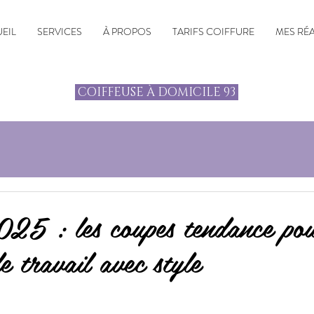
EIL
SERVICES
À PROPOS
TARIFS COIFFURE
MES RÉ
COIFFEUSE À DOMICILE 93
e
25 : les coupes tendance po
e travail avec style