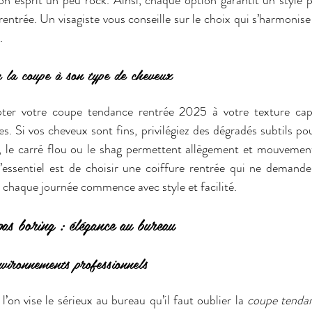
n esprit un peu rock. Ainsi, chaque option garantit un style p
entrée. Un visagiste vous conseille sur le choix qui s’harmonise
.
r la coupe à son type de cheveux 
ter votre coupe tendance rentrée 2025 à votre texture capill
s. Si vos cheveux sont fins, privilégiez des dégradés subtils po
 le carré flou ou le shag permettent allègement et mouvement, 
, l’essentiel est de choisir une coiffure rentrée qui ne demande
, chaque journée commence avec style et facilité.
pas boring : élégance au bureau
vironnements professionnels
’on vise le sérieux au bureau qu’il faut oublier la 
coupe tenda