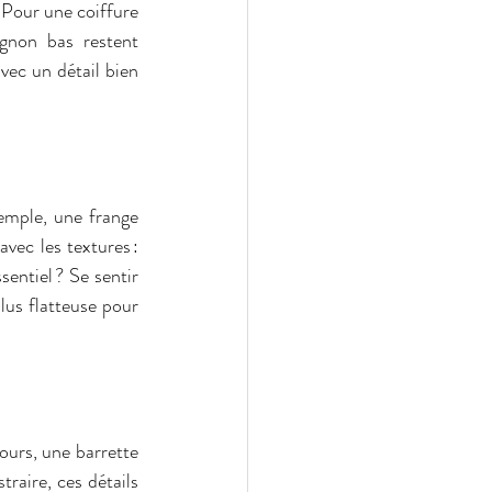
Pour une coiffure 
gnon bas restent 
ec un détail bien 
emple, une frange 
ec les textures : 
entiel ? Se sentir 
lus flatteuse pour 
ours, une barrette 
raire, ces détails 