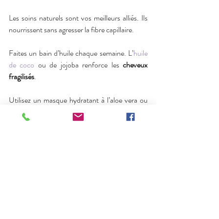
Les soins naturels sont vos meilleurs alliés. Ils 
nourrissent sans agresser la fibre capillaire.
Faites un bain d’huile chaque semaine. L’
huile 
de coco
 ou de jojoba renforce les 
cheveux 
fragilisés
.
Utilisez un masque hydratant à l’aloe vera ou 
au beurre de karité. Cela redonne souplesse et 
éclat.
Préférez le séchage à l’air libre. Et si vous 
utilisez un appareil chauffant, appliquez un 
spray protecteur.
Conclusion – Des gestes simples 
pour des cheveux en pleine 