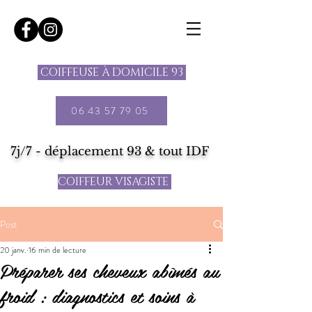
COIFFEUSE À DOMICILE 93
06 43 57 79 05
7j/7 - déplacement 93 & tout IDF
COIFFEUR VISAGISTE
Post
20 janv.
16 min de lecture
Préparer ses cheveux abîmés au
froid : diagnostics et soins à