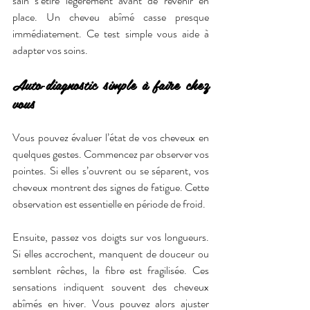
sain s’étire légèrement avant de revenir en 
place. Un cheveu abîmé casse presque 
immédiatement. Ce test simple vous aide à 
adapter vos soins.
Auto‑diagnostic simple à faire chez 
vous
Vous pouvez évaluer l’état de vos cheveux en 
quelques gestes. Commencez par observer vos 
pointes. Si elles s’ouvrent ou se séparent, vos 
cheveux montrent des signes de fatigue. Cette 
observation est essentielle en période de froid.
Ensuite, passez vos doigts sur vos longueurs. 
Si elles accrochent, manquent de douceur ou 
semblent rêches, la fibre est fragilisée. Ces 
sensations indiquent souvent des cheveux 
abîmés en hiver. Vous pouvez alors ajuster 