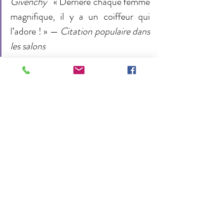
Givenchy
   « Derrière chaque femme 
magnifique, il y a un coiffeur qui 
l’adore ! » — 
Citation populaire dans 
les salons
Ces paroles illustrent l’importance du lien entre 
coiffeur et cliente, et la capacité d’une coupe à 
révéler la personnalité.
Avant/après et styles portés par 
des célébrités
Les transformations capillaires des stars 
montrent que le style n’a pas d’âge :
Florence Pugh
 a troqué son carré frangé 
pour une buzz cut radicale, symbole de 
renouveau.
Reese Witherspoon
 adopte une frange 