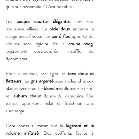
qui vous ressemble ? C’est possible.
Les 
coupes courtes élégantes
 sont vos 
meilleures alliées. Le 
pixie doux
 encadre le 
visage avec finesse. Le 
carré flou
 apporte du 
volume sans rigidité. Et la 
coupe shag
, 
légèrement déstructurée, insuffle du 
dynamisme.
Pour la couleur, privilégiez les 
tons doux et 
flatteurs
. Le 
gris argenté
 assume les cheveux 
blancs avec chic. Le 
blond miel
 illumine le teint, 
et l’
auburn chaud
 donne du caractère. Ces 
teintes apportent éclat et fraîcheur sans 
surcharge.
Côté conseils, misez sur la 
légèreté et le 
volume maîtrisé
. Des coiffures faciles à 