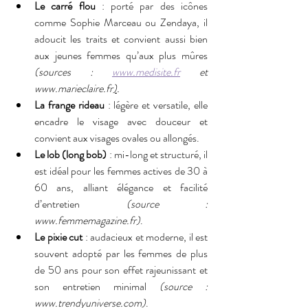
Le carré flou
 : porté par des icônes 
comme Sophie Marceau ou Zendaya, il 
adoucit les traits et convient aussi bien 
aux jeunes femmes qu’aux plus mûres 
(sources : 
www.medisite.fr
 et 
www.marieclaire.fr
)
.
La frange rideau
 : légère et versatile, elle 
encadre le visage avec douceur et 
convient aux visages ovales ou allongés.
Le lob (long bob)
 : mi-long et structuré, il 
est idéal pour les femmes actives de 30 à 
60 ans, alliant élégance et facilité 
d’entretien
 (source : 
www.femmemagazine.fr)
.
Le pixie cut
 : audacieux et moderne, il est 
souvent adopté par les femmes de plus 
de 50 ans pour son effet rajeunissant et 
son entretien minimal 
(source : 
www.trendyuniverse.com)
.