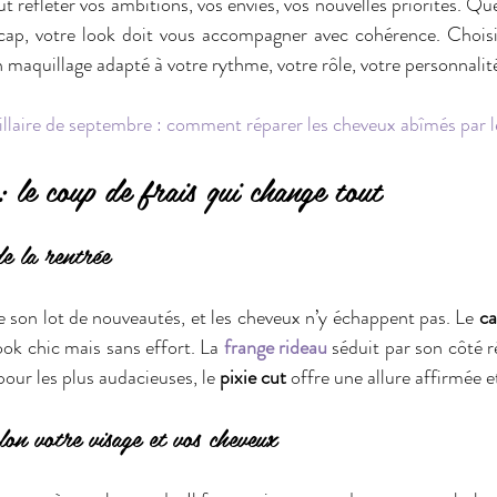
t refléter vos ambitions, vos envies, vos nouvelles priorités. Que
 cap, votre look doit vous accompagner avec cohérence. Choisi
maquillage adapté à votre rythme, votre rôle, votre personnalit
llaire de septembre : comment réparer les cheveux abîmés par le
: le coup de frais qui change tout
e la rentrée
son lot de nouveautés, et les cheveux n’y échappent pas. Le 
ca
ook chic mais sans effort. La 
frange rideau
 séduit par son côté r
pour les plus audacieuses, le 
pixie cut
 offre une allure affirmée 
lon votre visage et vos cheveux