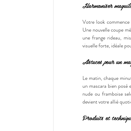
Harmoniser maquilla
Votre look commence pa
Une nouvelle coupe méri
une frange rideau, mis
visuelle forte, idéale p
Astuces pour un maq
Le matin, chaque minute
un mascara bien posé et
nude ou framboise sel
devient votre allié quoti
Produits et techniqu