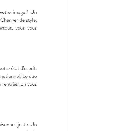
Chaque rentrée est une nouvelle page à écrire. Pourquoi ne pas commencer par votre image ? Un 
Changer de style, 
rtout, vous vous 
otre état d’esprit. 
Vous gagnez en assurance, en vitalité, parfois même en audace. C’est un vrai boost émotionnel. Le duo 
 rentrée. En vous 
ésonner juste. Un 