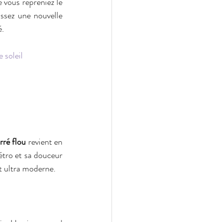
 vous repreniez le 
ssez une nouvelle 
é.
 soleil
rré flou
 revient en 
étro et sa douceur 
et ultra moderne.