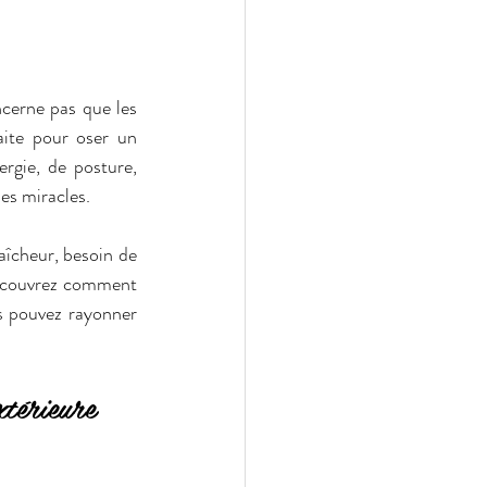
cerne pas que les 
cartables et les agendas. Elle marque aussi un nouveau départ, une occasion parfaite pour oser un 
rgie, de posture, 
des miracles.
îcheur, besoin de 
découvrez comment 
s pouvez rayonner 
xtérieure