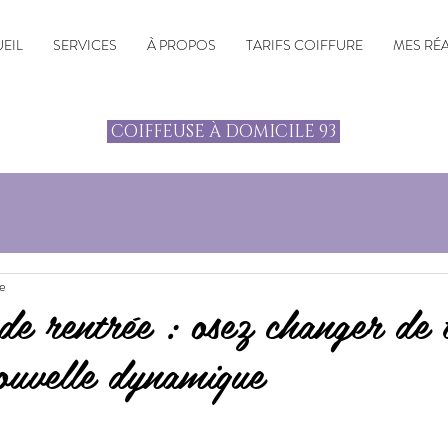
EIL
SERVICES
À PROPOS
TARIFS COIFFURE
MES RÉ
COIFFEUSE À DOMICILE 93
re
de rentrée : osez changer de 
ouvelle dynamique