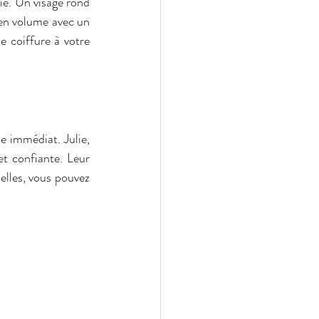
e. Un visage rond 
en volume avec un 
 coiffure à votre 
 immédiat. Julie, 
26 ans, a osé le pixie cut après des années de cheveux longs. Elle se sent plus libre et confiante. Leur 
lles, vous pouvez 