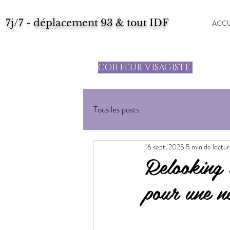
7j/7 - déplacement 93 & tout IDF
ACCU
COIFFEUR VISAGISTE
Tous les posts
16 sept. 2025
5 min de lectu
Relooking 
pour une n