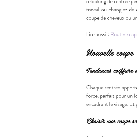
relooking de rentrée peu
travail ou changiez de
coupe de cheveux ou un 
Lire aussi : 
Routine capi
Nouvelle coupe 
Tendances coiffure d
Chaque rentrée apporte 
force, parfait pour un l
encadrant le visage. Et 
Choisir une coupe se