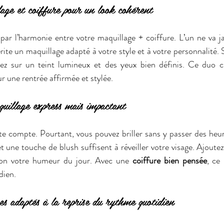
ge et coiffure pour un look cohérent
r l’harmonie entre votre maquillage + coiffure. L’un ne va jam
te un maquillage adapté à votre style et à votre personnalité. S
ez sur un teint lumineux et des yeux bien définis. Ce duo cr
our une rentrée affirmée et stylée.
uillage express mais impactant
 compte. Pourtant, vous pouvez briller sans y passer des heures
 une touche de blush suffisent à réveiller votre visage. Ajoutez
on votre humeur du jour. Avec une 
coiffure bien pensée
, ce
dien.
es adaptés à la reprise du rythme quotidien